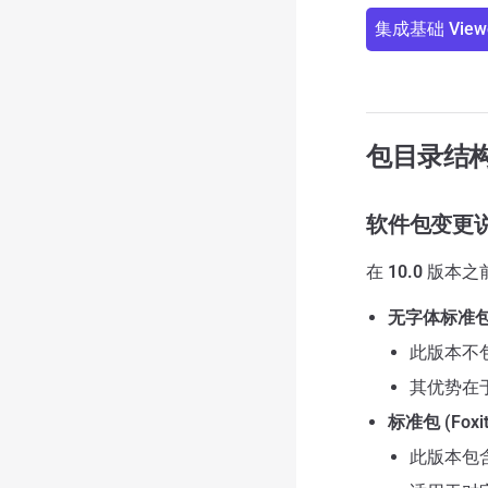
集成基础 View
包目录结
软件包变更
在
10.0
版本之前
无字体标准包 (Fo
此版本不
其优势在
标准包 (Foxit
此版本包