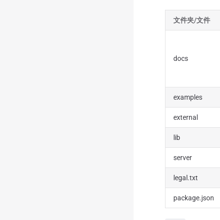
文件夹/文件
docs
examples
external
lib
server
legal.txt
package.json