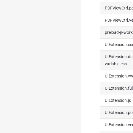
PDFViewCtrl.pol
PDFViewCtrl.ve
preload-jr-work
UIExtension.cs
UIExtension.da
variable.css
UIExtension.vw
UIExtension.full
UIExtension.js
UIExtension.poly
UIExtension.ve