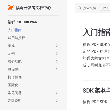
福昕开发者文档中心
搜索文档
K
Skip to content
Sidebar Navigation
福昕 PDF SDK Web
入门指
入门指南
试用与授权
福昕 PDF SD
集成
定的 PDF 处
示例
能强大的文档查
核心功能
成，同时兼容不
UI 定制
协作插件
国际化
SDK 架
常见问题
发版说明
福昕 PDF 