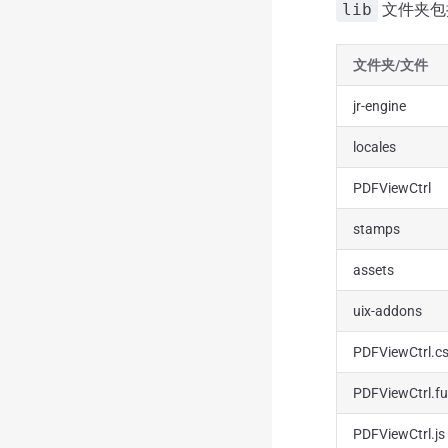
lib
文件夹包
文件夹/文件
jr-engine
locales
PDFViewCtrl
stamps
assets
uix-addons
PDFViewCtrl.c
PDFViewCtrl.ful
PDFViewCtrl.js