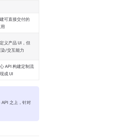
建可直接交付的
应用
定义产品 UI，但
 渲染/交互能力
 API 构建定制流
成 UI
API 之上，针对