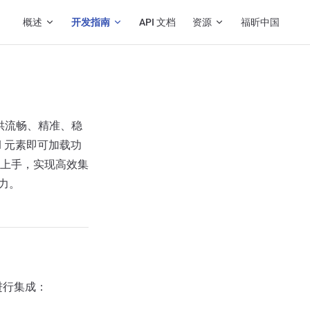
Main Navigation
概述
开发指南
API 文档
资源
福昕中国
应用提供流畅、精准、稳
OM 元素即可加载功
速上手，实现高效集
能力。
进行集成：